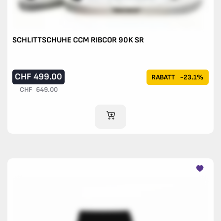
SCHLITTSCHUHE CCM RIBCOR 90K SR
CHF
499.00
RABATT
-23.1%
CHF
649.00
IM WARENKORB