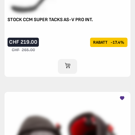
STOCK CCM SUPER TACKS AS-V PRO INT.
CHF
219.00
RABATT
-17.4%
CHF
265.00
IM WARENKORB