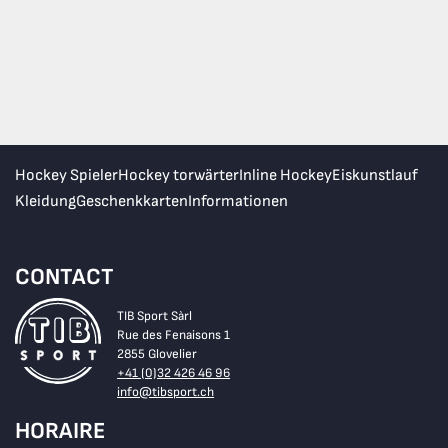
Hockey Spieler
Hockey torwärter
Inline Hockey
Eiskunstlauf
Kleidung
Geschenkkarten
Informationen
CONTACT
TIB Sport Sàrl
Rue des Fenaisons 1
2855 Glovelier
+41 (0)32 426 46 96
info@tibsport.ch
HORAIRE