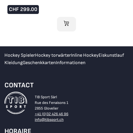
CHF
299.00
IM WARENKORB
Hockey Spieler
Hockey torwärter
Inline Hockey
Eiskunstlauf
Kleidung
Geschenkkarten
Informationen
CONTACT
TIB Sport Sàrl
Rue des Fenaisons 1
2855 Glovelier
+41 (0)32 426 46 96
info@tibsport.ch
HORAIRE