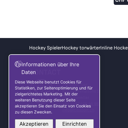
Hockey Spieler
Hockey torwärter
Inline Hocke
Informationen über Ihre
CONTACT
Daten
Diese Webseite benutzt Cookies für
TIB Sport Sàrl
Statistiken, zur Seitenoptimierung und für
Rue des Fenaisons 1
zielgerichtetes Marketing. Mit der
2855 Glovelier
weiteren Benutzung dieser Seite
+41 (0)32 426 46 96
akzeptieren Sie den Einsatz von Cookies
info@tibsport.ch
zu diesen Zwecken.
Akzeptieren
Einrichten