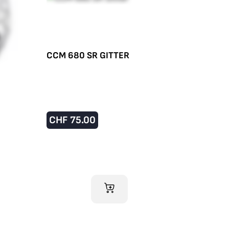
CCM 680 SR GITTER
CHF
75.00
IM WARENKORB
RB