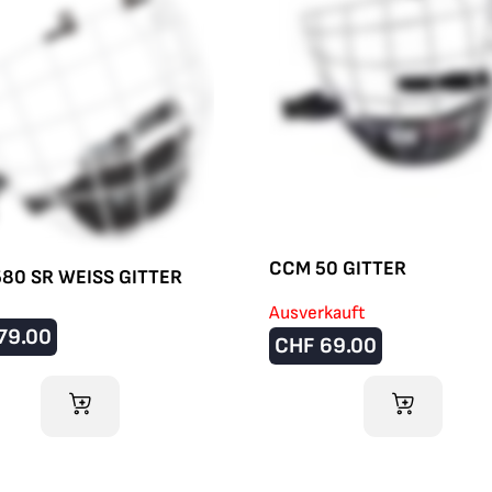
CCM 50 GITTER
80 SR WEISS GITTER
Ausverkauft
79.00
CHF
69.00
IM WARENKORB
IM WARENKO