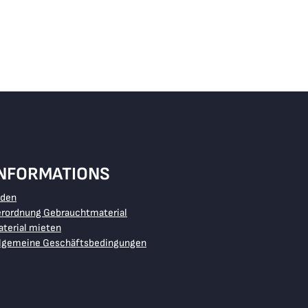
RB
INFORMATIONS
aden
erordnung Gebrauchtmaterial
terial mieten
llgemeine Geschäftsbedingungen