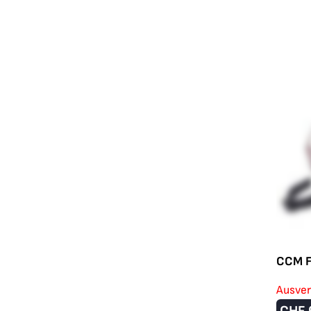
CCM F
Ausver
CHF