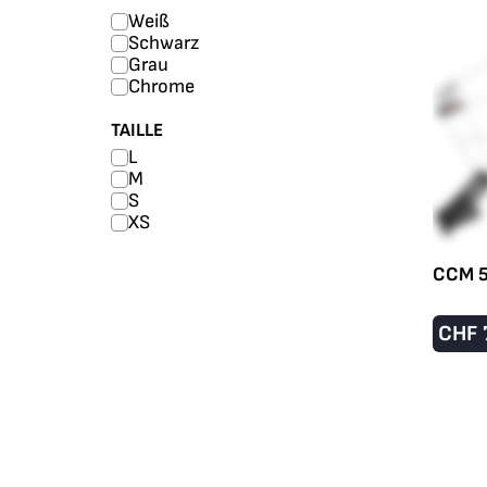
Weiß
Schwarz
Grau
Chrome
TAILLE
L
M
S
XS
CCM 5
CHF