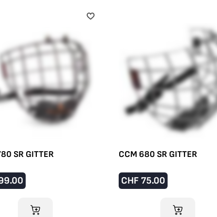
80 SR GITTER
CCM 680 SR GITTER
99.00
CHF
75.00
IM WARENKORB
IM WARENKO