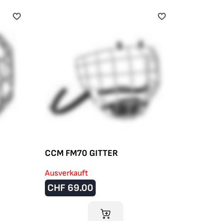
CCM FM70 GITTER
Ausverkauft
CHF
69.00
RB
IM WARENKORB