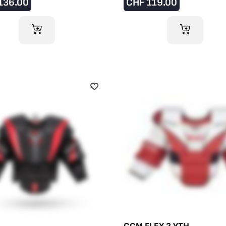
136.00
CHF
119.00
IM WARENKORB
IM WARENKO