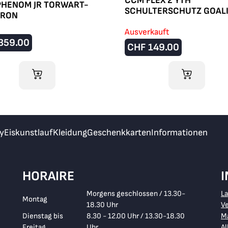
CCM FLEX 2 YTH
PHENOM JR TORWART-
SCHULTERSCHUTZ GOAL
TRON
Ausverkauft
359.00
CHF
149.00
IM WARENKORB
IM WARENKO
y
Eiskunstlauf
Kleidung
Geschenkkarten
Informationen
HORAIRE
Morgens geschlossen / 13.30-
L
Montag
18.30 Uhr
V
Dienstag bis
8.30 - 12.00 Uhr / 13.30-18.30
Ma
Freitag
Uhr
A