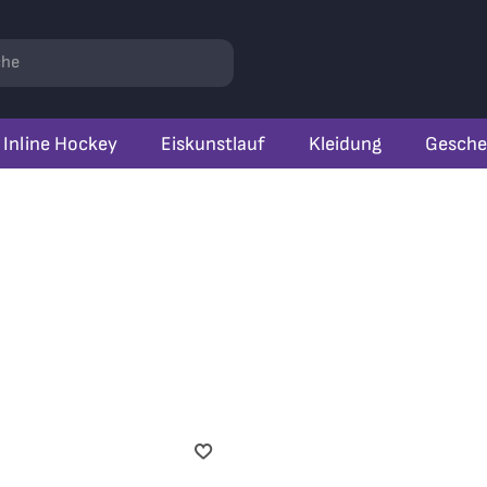
r
hen
Inline Hockey
Eiskunstlauf
Kleidung
Gesche