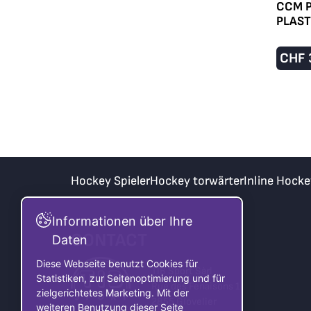
CCM 
PLAS
CHF
Hockey Spieler
Hockey torwärter
Inline Hocke
Informationen über Ihre
CONTACT
Daten
Diese Webseite benutzt Cookies für
TIB Sport Sàrl
Statistiken, zur Seitenoptimierung und für
Rue des Fenaisons 1
zielgerichtetes Marketing. Mit der
2855 Glovelier
weiteren Benutzung dieser Seite