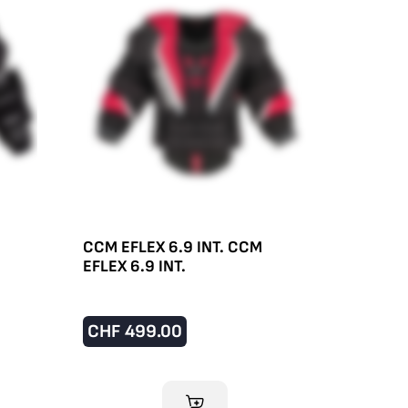
CCM EFLEX 6.9 INT. CCM
EFLEX 6.9 INT.
CHF
499.00
IM WARENKORB
RB