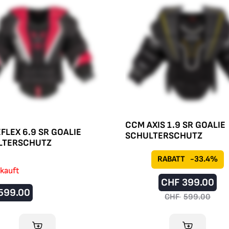
CCM AXIS 1.9 SR GOALIE
FLEX 6.9 SR GOALIE
SCHULTERSCHUTZ
LTERSCHUTZ
RABATT
-33.4%
kauft
CHF
399.00
599.00
CHF
599.00
IM WARENKORB
IM WARENKO