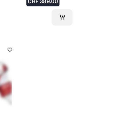
CHF
389.00
RB
IM WARENKORB