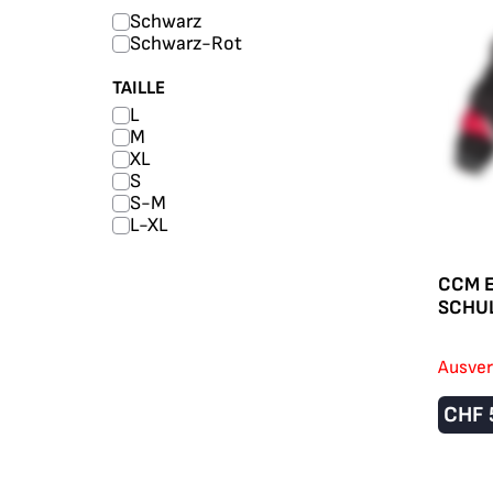
Schwarz
Schwarz-Rot
TAILLE
L
M
XL
S
S-M
L-XL
CCM E
SCHU
Ausver
CHF