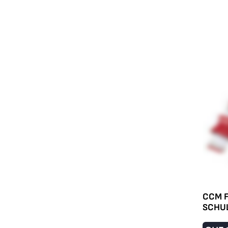
CCM F
SCHU