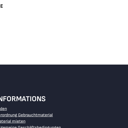
IE
RB
INFORMATIONS
aden
erordnung Gebrauchtmaterial
terial mieten
llgemeine Geschäftsbedingungen