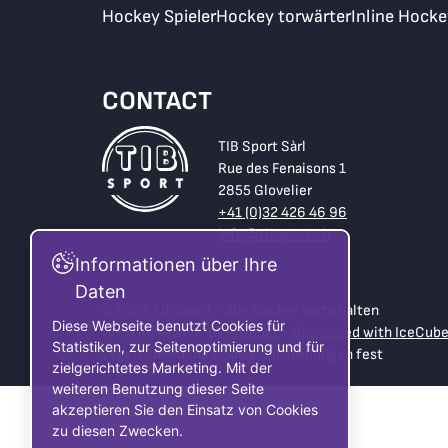
Hockey Spieler
Hockey torwärter
Inline Hocke
CONTACT
TIB Sport Sàrl
Rue des Fenaisons 1
2855 Glovelier
+41 (0)32 426 46 96
info@tibsport.ch
Informationen über Ihre
Daten
© 2026 Tib Sport - Alle Rechte vorbehalten
Diese Webseite benutzt Cookies für
Created with
by
Artionet
-
Generated with IceCub
Statistiken, zur Seitenoptimierung und für
Legen Sie meine Cookie-Einstellungen fest
zielgerichtetes Marketing. Mit der
weiteren Benutzung dieser Seite
akzeptieren Sie den Einsatz von Cookies
zu diesen Zwecken.