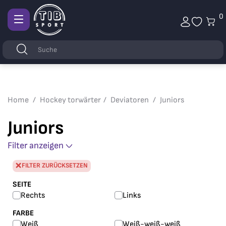
0
Afficher
la
Stichwörter
Suchen
navigation
Home
Hockey torwärter
Deviatoren
Juniors
Juniors
Filter anzeigen
FILTER ZURÜCKSETZEN
SEITE
Rechts
Links
FARBE
Weiß
Weiß-weiß-weiß