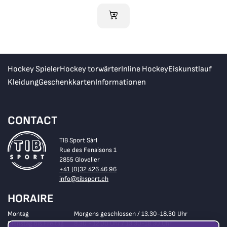
IM WARENKORB
Hockey Spieler
Hockey torwärter
Inline Hockey
Eiskunstlauf
Kleidung
Geschenkkarten
Informationen
CONTACT
TIB Sport Sàrl
Rue des Fenaisons 1
2855 Glovelier
+41 (0)32 426 46 96
info@tibsport.ch
HORAIRE
Montag
Morgens geschlossen / 13.30-18.30 Uhr
Dienstag bis Freitag
8.30 - 12.00 Uhr / 13.30-18.30 Uhr