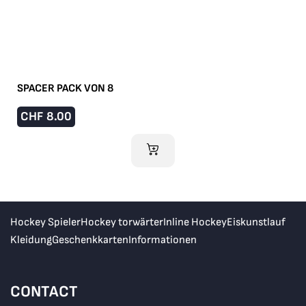
SPACER PACK VON 8
CHF
8.00
IM WARENKORB
Hockey Spieler
Hockey torwärter
Inline Hockey
Eiskunstlauf
Kleidung
Geschenkkarten
Informationen
CONTACT