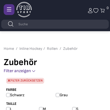
0
Afficher
la
Stichwörter
Suchen
navigation
Home
Inline Hockey
Rollen
Zubehör
Zubehör
Filter anzeigen
FILTER ZURÜCKSETZEN
FARBE
Schwarz
Grau
TAILLE
L
M
S