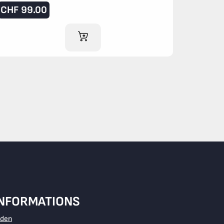
CHF
99.00
IM WARENKORB
INFORMATIONS
aden