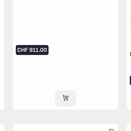
CHF
911.00
IM WARENKORB