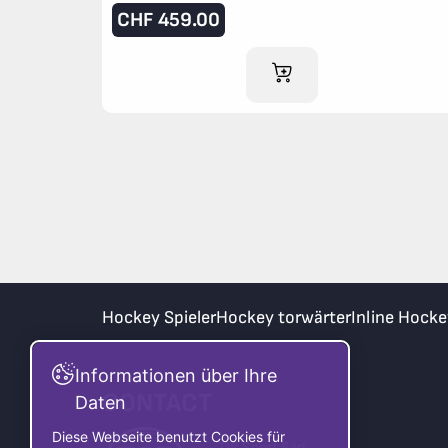
CHF
459.00
IM WARENKORB
Hockey Spieler
Hockey torwärter
Inline Hocke
Informationen über Ihre
CONTACT
Daten
Diese Webseite benutzt Cookies für
TIB Sport Sàrl