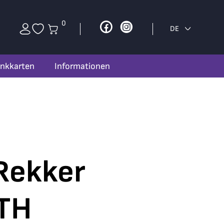
0
Facebook
Instagram
DE
nkkarten
Informationen
Rekker
YTH