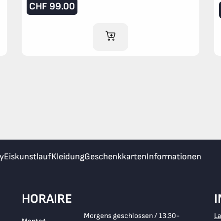
CHF
99.00
IM WARENKORB
y
Eiskunstlauf
Kleidung
Geschenkkarten
Informationen
HORAIRE
Morgens geschlossen / 13.30-
L