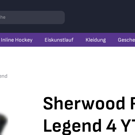
r
hen
Inline Hockey
Eiskunstlauf
Kleidung
Gesche
end
Sherwood 
Legend 4 