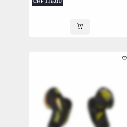
CHF
116.00
IM WARENKORB