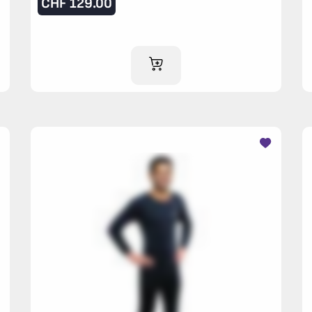
CHF
129.00
IM WARENKORB