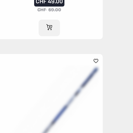
CHF
49.00
CHF
69.00
IM WARENKORB