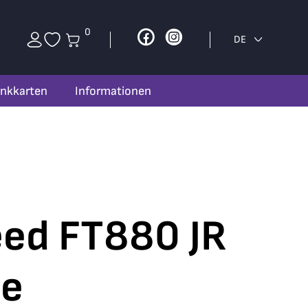
0
Facebook
Instagram
DE
nkkarten
Informationen
ed FT880 JR
e