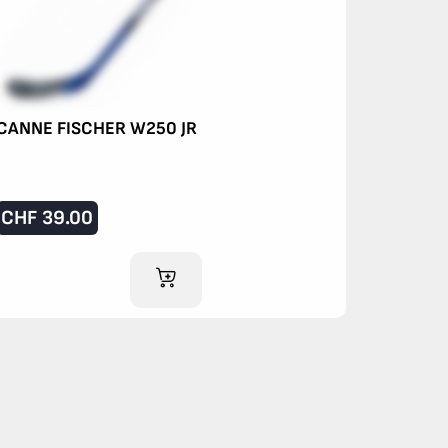
CANNE FISCHER W250 JR
CHF
39.00
IM WARENKORB