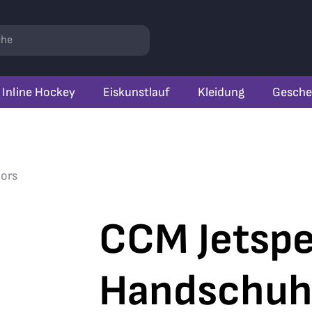
r
hen
Inline Hockey
Eiskunstlauf
Kleidung
Gesche
iors
CCM Jetspe
Handschuh