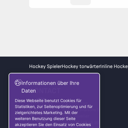
Hockey Spieler
Hockey torwärter
Inline Hocke
Informationen über Ihre
CONTACT
Daten
Diese Webseite benutzt Cookies für
TIB Sport Sàrl
Statistiken, zur Seitenoptimierung und für
Rue des Fenaisons 1
zielgerichtetes Marketing. Mit der
2855 Glovelier
weiteren Benutzung dieser Seite
+41 (0)32 426 46 96
akzeptieren Sie den Einsatz von Cookies