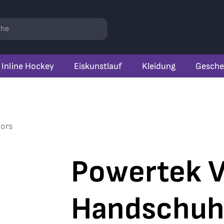
r
hen
Inline Hockey
Eiskunstlauf
Kleidung
Gesche
iors
Powertek V
Handschuh