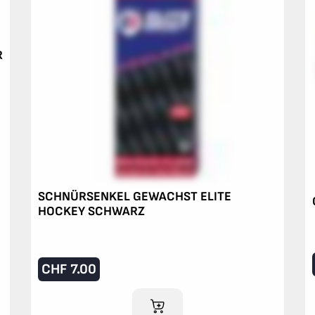
R
SCHNÜRSENKEL GEWACHST ELITE
HOCKEY SCHWARZ
CHF
7.00
IM WARENKORB