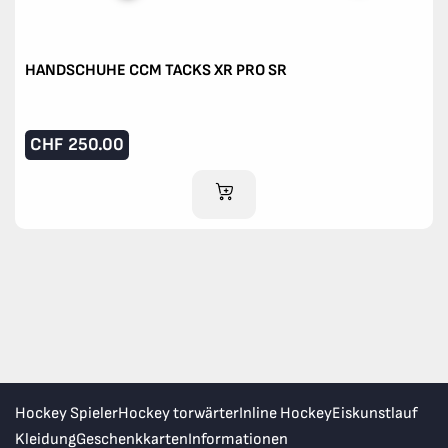
HANDSCHUHE CCM TACKS XR PRO SR
CHF
250.00
IM WARENKORB
Hockey Spieler
Hockey torwärter
Inline Hockey
Eiskunstlauf
Kleidung
Geschenkkarten
Informationen