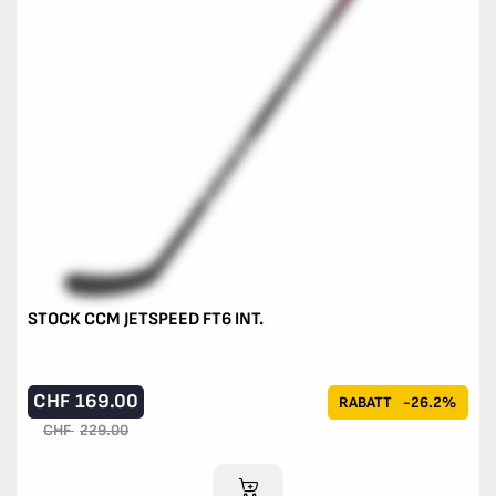
STOCK CCM JETSPEED FT6 INT.
CHF
169.00
RABATT
-26.2%
CHF
229.00
IM WARENKORB