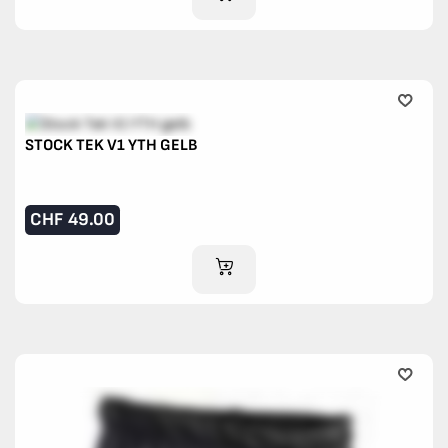
STOCK TEK V1 YTH GELB
CHF
49.00
IM WARENKORB