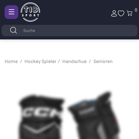
0
Afficher
la
Stichwörter
Suchen
navigation
Home
Hockey Spieler
Handschue
Senioren