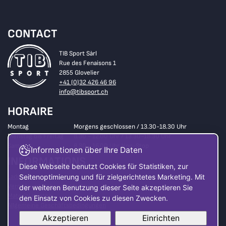
CONTACT
TIB Sport Sàrl
Rue des Fenaisons 1
2855 Glovelier
+41 (0)32 426 46 96
info@tibsport.ch
HORAIRE
Montag
Morgens geschlossen / 13.30-18.30 Uhr
Dienstag bis Freitag
8.30 - 12.00 Uhr / 13.30-18.30 Uhr
Samstag
8.30 - 16.00 Uhr Non-Stop
Informationen über Ihre Daten
INFORMATIONS
Diese Webseite benutzt Cookies für Statistiken, zur
Laden
Seitenoptimierung und für zielgerichtetes Marketing. Mit
Verordnung Gebrauchtmaterial
der weiteren Benutzung dieser Seite akzeptieren Sie
Material mieten
den Einsatz von Cookies zu diesen Zwecken.
Allgemeine Geschäftsbedingungen
Akzeptieren
Einrichten