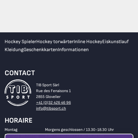
Hockey Spieler
Hockey torwärter
Inline Hockey
Eiskunstlauf
Kleidung
Geschenkkarten
Informationen
CONTACT
TIB Sport Sàrl
Rue des Fenaisons 1
2855 Glovelier
+41 (0)32 426 46 96
info@tibsport.ch
HORAIRE
Montag
Morgens geschlossen / 13.30-18.30 Uhr
Dienstag bis Freitag
8.30 - 12.00 Uhr / 13.30-18.30 Uhr