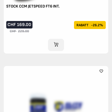
STOCK CCM JETSPEED FT6 INT.
CHF
169.00
RABATT
-26.2%
CHF
229.00
IM WARENKORB