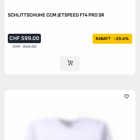
SCHLITTSCHUHE CCM JETSPEED FT4 PRO SR
CHF
599.00
RABATT
-29.4%
CHF
849.00
IM WARENKORB