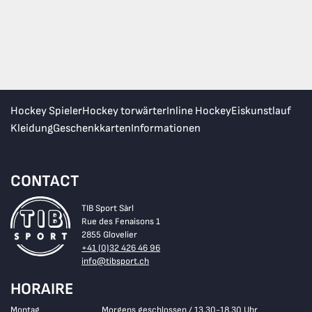
Hockey Spieler
Hockey torwärter
Inline Hockey
Eiskunstlauf
Kleidung
Geschenkkarten
Informationen
CONTACT
TIB Sport Sàrl
Rue des Fenaisons 1
2855 Glovelier
+41 (0)32 426 46 96
info@tibsport.ch
HORAIRE
Montag
Morgens geschlossen / 13.30-18.30 Uhr