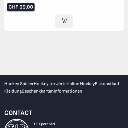
CHF
99.00
IM WARENKORB
Hockey Spieler
Hockey torwärter
Inline Hockey
Eiskunstlauf
Kleidung
Geschenkkarten
Informationen
CONTACT
TIB Sport Sàrl