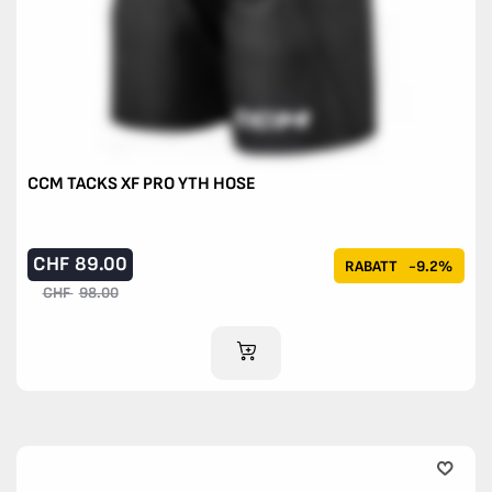
CCM TACKS XF PRO YTH HOSE
CHF
89.00
RABATT
-9.2%
CHF
98.00
IM WARENKORB