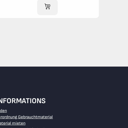
IM WARENKORB
INFORMATIONS
aden
erordnung Gebrauchtmaterial
terial mieten