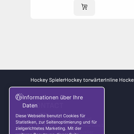
IM WARENKORB
Hockey Spieler
Hockey torwärter
Inline Hocke
Informationen über Ihre
CONTACT
Daten
Diese Webseite benutzt Cookies für
TIB Sport Sàrl
Statistiken, zur Seitenoptimierung und für
Rue des Fenaisons 1
zielgerichtetes Marketing. Mit der
2855 Glovelier