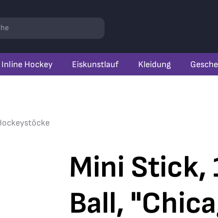
r
hen
Inline Hockey
Eiskunstlauf
Kleidung
Gesche
Hockeystöcke
Mini Stick,
Ball, "Chic