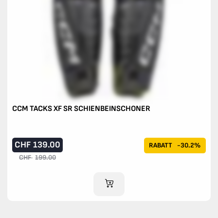
CCM TACKS XF SR SCHIENBEINSCHONER
CHF
139.00
RABATT
-30.2%
CHF
199.00
IM WARENKORB