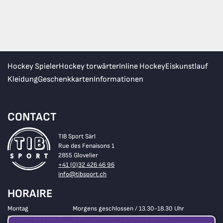
Hockey Spieler
Hockey torwärter
Inline Hockey
Eiskunstlauf
Kleidung
Geschenkkarten
Informationen
CONTACT
TIB Sport Sàrl
Rue des Fenaisons 1
2855 Glovelier
+41 (0)32 426 46 96
info@tibsport.ch
HORAIRE
Montag
Morgens geschlossen / 13.30-18.30 Uhr
Dienstag bis Freitag
8.30 - 12.00 Uhr / 13.30-18.30 Uhr