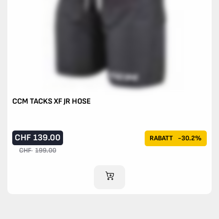
CCM TACKS XF JR HOSE
CHF
139.00
RABATT
-30.2%
CHF
199.00
IM WARENKORB