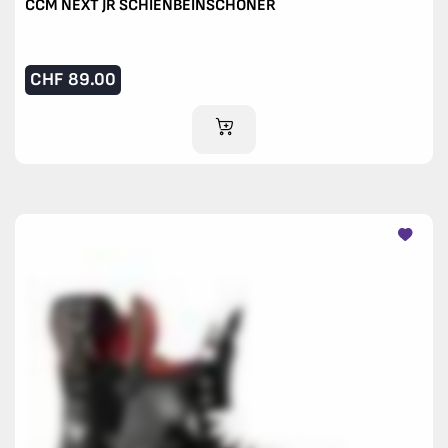
CCM NEXT JR SCHIENBEINSCHONER
CHF
89.00
IM WARENKORB