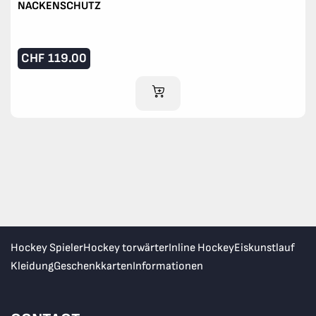
NACKENSCHUTZ
CHF
119.00
IM WARENKORB
Hockey Spieler
Hockey torwärter
Inline Hockey
Eiskunstlauf
Kleidung
Geschenkkarten
Informationen