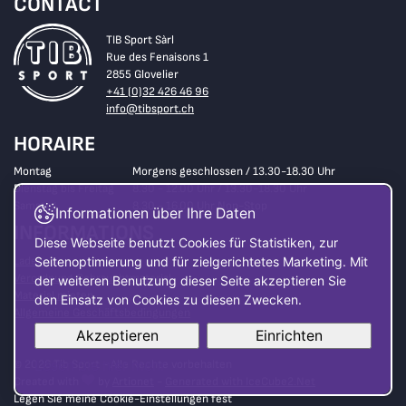
CONTACT
TIB Sport Sàrl
Rue des Fenaisons 1
2855 Glovelier
+41 (0)32 426 46 96
info@tibsport.ch
HORAIRE
Montag
Morgens geschlossen / 13.30-18.30 Uhr
Dienstag bis Freitag
8.30 - 12.00 Uhr / 13.30-18.30 Uhr
Samstag
8.30 - 16.00 Uhr Non-Stop
Informationen über Ihre Daten
INFORMATIONS
Diese Webseite benutzt Cookies für Statistiken, zur
Laden
Seitenoptimierung und für zielgerichtetes Marketing. Mit
Verordnung Gebrauchtmaterial
der weiteren Benutzung dieser Seite akzeptieren Sie
Material mieten
den Einsatz von Cookies zu diesen Zwecken.
Allgemeine Geschäftsbedingungen
Akzeptieren
Einrichten
© 2026 Tib Sport - Alle Rechte vorbehalten
Lesen Sie hier mehr
Created with
by
Artionet
-
Generated with IceCube2.Net
Legen Sie meine Cookie-Einstellungen fest