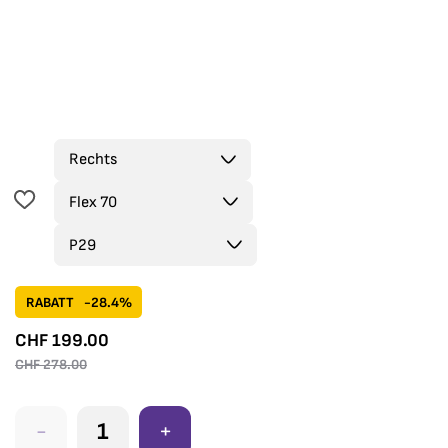
RABATT
-28.4%
CHF
199.00
CHF
278.00
-
+