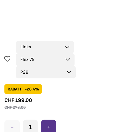
RABATT
-28.4%
CHF
199.00
CHF
278.00
-
+