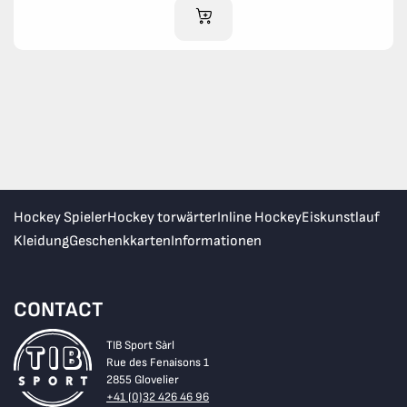
IM WARENKORB
Hockey Spieler
Hockey torwärter
Inline Hockey
Eiskunstlauf
Kleidung
Geschenkkarten
Informationen
CONTACT
TIB Sport Sàrl
Rue des Fenaisons 1
2855 Glovelier
+41 (0)32 426 46 96