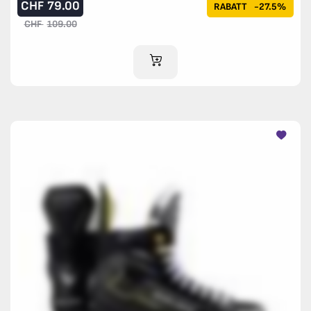
CHF
79.00
RABATT
-27.5%
CHF
109.00
IM WARENKORB