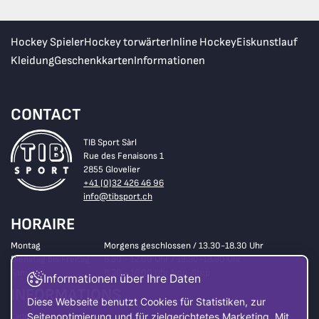
Hockey Spieler
Hockey torwärter
Inline Hockey
Eiskunstlauf
Kleidung
Geschenkkarten
Informationen
CONTACT
TIB Sport Sàrl
Rue des Fenaisons 1
2855 Glovelier
+41 (0)32 426 46 96
info@tibsport.ch
HORAIRE
Montag
Morgens geschlossen / 13.30-18.30 Uhr
Dienstag bis Freitag
8.30 - 12.00 Uhr / 13.30-18.30 Uhr
Samstag
8.30 - 16.00 Uhr Non-Stop
Informationen über Ihre Daten
INFORMATIONS
Diese Webseite benutzt Cookies für Statistiken, zur
Laden
Seitenoptimierung und für zielgerichtetes Marketing. Mit