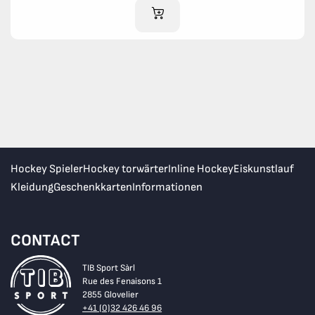
IM WARENKORB
Hockey Spieler
Hockey torwärter
Inline Hockey
Eiskunstlauf
Kleidung
Geschenkkarten
Informationen
CONTACT
TIB Sport Sàrl
Rue des Fenaisons 1
2855 Glovelier
+41 (0)32 426 46 96