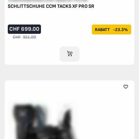
SCHLITTSCHUHE CCM TACKS XF PRO SR
CHF
699.00
RABATT
-23.3%
CHF
911.00
IM WARENKORB