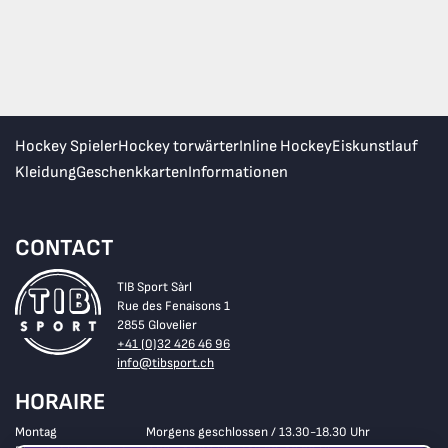
Hockey Spieler
Hockey torwärter
Inline Hockey
Eiskunstlauf
Kleidung
Geschenkkarten
Informationen
CONTACT
TIB Sport Sàrl
Rue des Fenaisons 1
2855 Glovelier
+41 (0)32 426 46 96
info@tibsport.ch
HORAIRE
Montag
Morgens geschlossen / 13.30-18.30 Uhr