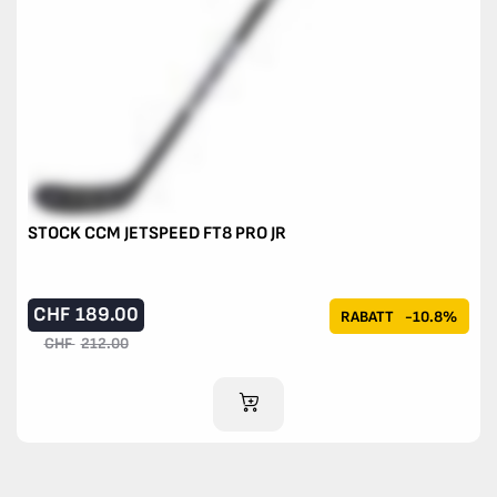
STOCK CCM JETSPEED FT8 PRO JR
CHF
189.00
RABATT
-10.8%
CHF
212.00
IM WARENKORB