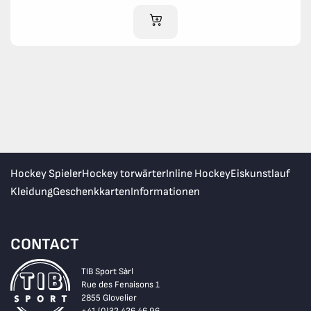
IM WARENKORB
Hockey Spieler
Hockey torwärter
Inline Hockey
Eiskunstlauf
Kleidung
Geschenkkarten
Informationen
CONTACT
TIB Sport Sàrl
Rue des Fenaisons 1
2855 Glovelier
+41 (0)32 426 46 96