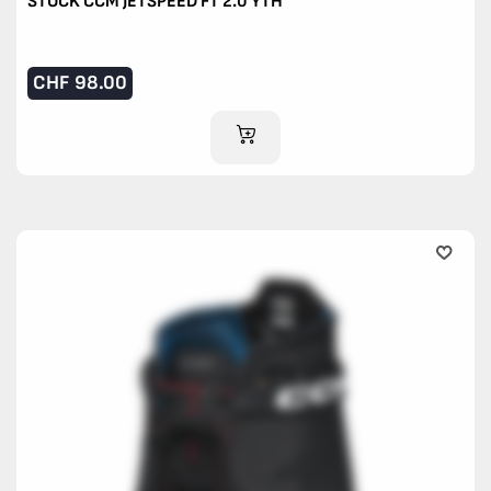
STOCK CCM JETSPEED FT 2.0 YTH
CHF
98.00
IM WARENKORB