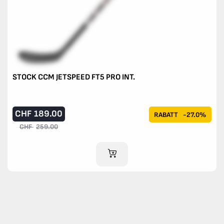
STOCK CCM JETSPEED FT5 PRO INT.
CHF
189.00
RABATT
-27.0%
CHF
259.00
IM WARENKORB