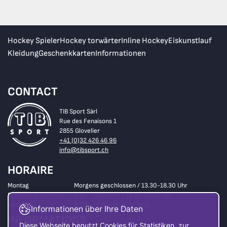
Hockey Spieler
Hockey torwärter
Inline Hockey
Eiskunstlauf
Kleidung
Geschenkkarten
Informationen
CONTACT
TIB Sport Sàrl
Rue des Fenaisons 1
2855 Glovelier
+41 (0)32 426 46 96
info@tibsport.ch
HORAIRE
Montag
Morgens geschlossen / 13.30-18.30 Uhr
Dienstag bis Freitag
8.30 - 12.00 Uhr / 13.30-18.30 Uhr
Samstag
8.30 - 16.00 Uhr Non-Stop
Informationen über Ihre Daten
INFORMATIONS
Diese Webseite benutzt Cookies für Statistiken, zur