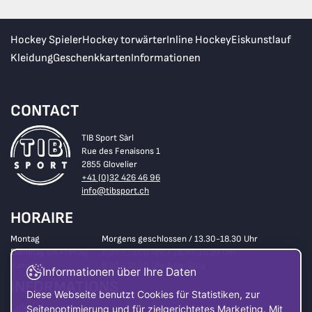
Hockey Spieler
Hockey torwärter
Inline Hockey
Eiskunstlauf
Kleidung
Geschenkkarten
Informationen
CONTACT
TIB Sport Sàrl
Rue des Fenaisons 1
2855 Glovelier
+41 (0)32 426 46 96
info@tibsport.ch
HORAIRE
Montag
Morgens geschlossen / 13.30-18.30 Uhr
Dienstag bis Freitag
8.30 - 12.00 Uhr / 13.30-18.30 Uhr
Samstag
8.30 - 16.00 Uhr Non-Stop
Informationen über Ihre Daten
INFORMATIONS
Diese Webseite benutzt Cookies für Statistiken, zur
Laden
Seitenoptimierung und für zielgerichtetes Marketing. Mit