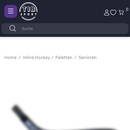
0
Afficher
la
Stichwörter
Suchen
navigation
Home
Inline Hockey
Paletten
Senioren