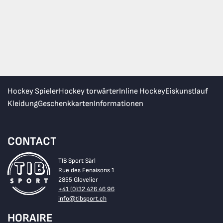
Hockey Spieler
Hockey torwärter
Inline Hockey
Eiskunstlauf
Kleidung
Geschenkkarten
Informationen
CONTACT
TIB Sport Sàrl
Rue des Fenaisons 1
2855 Glovelier
+41 (0)32 426 46 96
info@tibsport.ch
HORAIRE