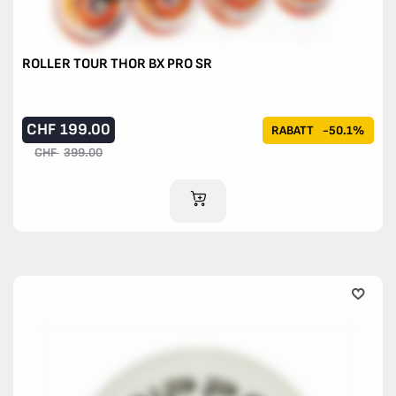
ROLLER TOUR THOR BX PRO SR
CHF
199.00
RABATT
-50.1%
CHF
399.00
IM WARENKORB