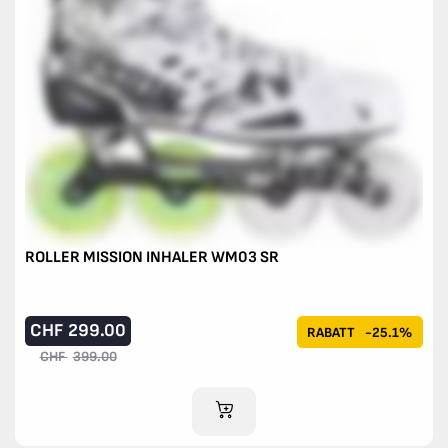
ROLLER MISSION INHALER WM03 SR
CHF
299.00
RABATT
-25.1%
CHF
399.00
IM WARENKORB