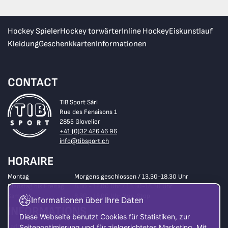
Hockey Spieler
Hockey torwärter
Inline Hockey
Eiskunstlauf
Kleidung
Geschenkkarten
Informationen
CONTACT
TIB Sport Sàrl
Rue des Fenaisons 1
2855 Glovelier
+41 (0)32 426 46 96
info@tibsport.ch
HORAIRE
Montag
Morgens geschlossen / 13.30-18.30 Uhr
Dienstag bis Freitag
8.30 - 12.00 Uhr / 13.30-18.30 Uhr
Samstag
8.30 - 16.00 Uhr Non-Stop
Informationen über Ihre Daten
INFORMATIONS
Diese Webseite benutzt Cookies für Statistiken, zur
Laden
Seitenoptimierung und für zielgerichtetes Marketing. Mit