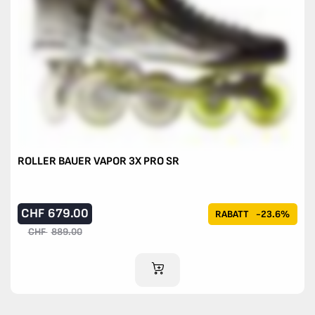
ROLLER BAUER VAPOR 3X PRO SR
CHF
679.00
RABATT
-23.6%
CHF
889.00
IM WARENKORB