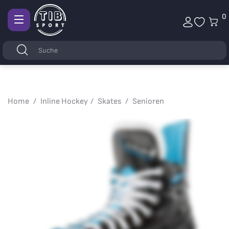
0
Afficher
la
Stichwörter
Suchen
navigation
Home
Inline Hockey
Skates
Senioren