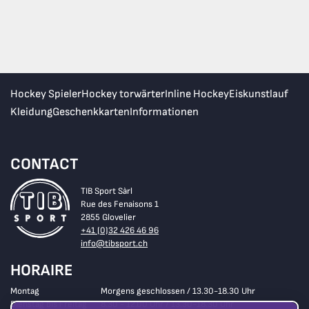
Hockey Spieler
Hockey torwärter
Inline Hockey
Eiskunstlauf
Kleidung
Geschenkkarten
Informationen
CONTACT
TIB Sport Sàrl
Rue des Fenaisons 1
2855 Glovelier
+41 (0)32 426 46 96
info@tibsport.ch
HORAIRE
Montag
Morgens geschlossen / 13.30-18.30 Uhr
Dienstag bis Freitag
8.30 - 12.00 Uhr / 13.30-18.30 Uhr