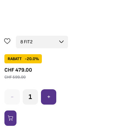
RABATT
-20.0%
CHF
479.00
CHF
599.00
-
+