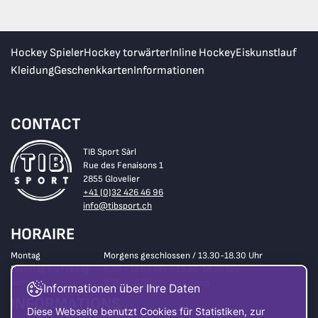
Hockey Spieler
Hockey torwärter
Inline Hockey
Eiskunstlauf
Kleidung
Geschenkkarten
Informationen
CONTACT
TIB Sport Sàrl
Rue des Fenaisons 1
2855 Glovelier
+41 (0)32 426 46 96
info@tibsport.ch
HORAIRE
Montag
Morgens geschlossen / 13.30-18.30 Uhr
Dienstag bis Freitag
8.30 - 12.00 Uhr / 13.30-18.30 Uhr
Samstag
8.30 - 16.00 Uhr Non-Stop
Informationen über Ihre Daten
INFORMATIONS
Diese Webseite benutzt Cookies für Statistiken, zur