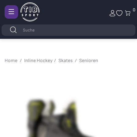
0
Afficher
la
Stichwörter
Suchen
navigation
Home
Inline Hockey
Skates
Senioren