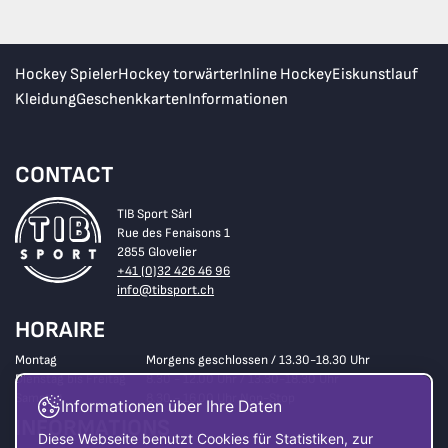
Hockey Spieler
Hockey torwärter
Inline Hockey
Eiskunstlauf
Kleidung
Geschenkkarten
Informationen
CONTACT
TIB Sport Sàrl
Rue des Fenaisons 1
2855 Glovelier
+41 (0)32 426 46 96
info@tibsport.ch
HORAIRE
Montag
Morgens geschlossen / 13.30-18.30 Uhr
Dienstag bis Freitag
8.30 - 12.00 Uhr / 13.30-18.30 Uhr
Samstag
8.30 - 16.00 Uhr Non-Stop
Informationen über Ihre Daten
INFORMATIONS
Diese Webseite benutzt Cookies für Statistiken, zur