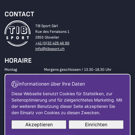
CONTACT
TIB Sport Sàrl
Rue des Fenaisons 1
2855 Glovelier
+41 (0)32 426 46 96
info@tibsport.ch
HORAIRE
Montag
Morgens geschlossen / 13.30-18.30 Uhr
Dienstag bis Freitag
8.30 - 12.00 Uhr / 13.30-18.30 Uhr
Samstag
8.30 - 16.00 Uhr Non-Stop
Informationen über Ihre Daten
INFORMATIONS
Diese Webseite benutzt Cookies für Statistiken, zur
Laden
Seitenoptimierung und für zielgerichtetes Marketing. Mit
Verordnung Gebrauchtmaterial
der weiteren Benutzung dieser Seite akzeptieren Sie
Material mieten
den Einsatz von Cookies zu diesen Zwecken.
Allgemeine Geschäftsbedingungen
Akzeptieren
Einrichten
© 2026 Tib Sport - Alle Rechte vorbehalten
Lesen Sie hier mehr