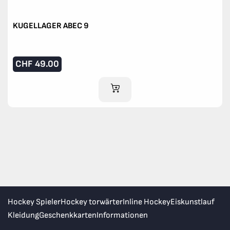
KUGELLAGER ABEC 9
CHF
49.00
IM WARENKORB
Hockey Spieler
Hockey torwärter
Inline Hockey
Eiskunstlauf
Kleidung
Geschenkkarten
Informationen