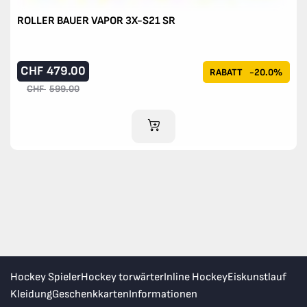
ROLLER BAUER VAPOR 3X-S21 SR
CHF
479.00
RABATT
-20.0%
CHF
599.00
IM WARENKORB
Hockey Spieler
Hockey torwärter
Inline Hockey
Eiskunstlauf
Kleidung
Geschenkkarten
Informationen