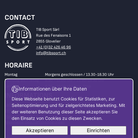
CONTACT
TIB Sport Sàrl
Rue des Fenaisons 1
2855 Glovelier
+41 (0)32 426 46 96
info@tibsport.ch
HORAIRE
Montag
Morgens geschlossen / 13.30-18.30 Uhr
Dienstag bis Freitag
8.30 - 12.00 Uhr / 13.30-18.30 Uhr
Samstag
8.30 - 16.00 Uhr Non-Stop
Informationen über Ihre Daten
INFORMATIONS
Diese Webseite benutzt Cookies für Statistiken, zur
Laden
Seitenoptimierung und für zielgerichtetes Marketing. Mit
Verordnung Gebrauchtmaterial
der weiteren Benutzung dieser Seite akzeptieren Sie
Material mieten
den Einsatz von Cookies zu diesen Zwecken.
Allgemeine Geschäftsbedingungen
Akzeptieren
Einrichten