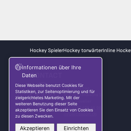
Hockey Spieler
Hockey torwärter
Inline Hocke
Informationen über Ihre
CONTACT
Daten
Diese Webseite benutzt Cookies für
TIB Sport Sàrl
Statistiken, zur Seitenoptimierung und für
Rue des Fenaisons 1
zielgerichtetes Marketing. Mit der
2855 Glovelier
weiteren Benutzung dieser Seite
+41 (0)32 426 46 96
akzeptieren Sie den Einsatz von Cookies
info@tibsport.ch
zu diesen Zwecken.
Akzeptieren
Einrichten