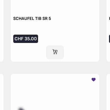
SCHAUFEL TIB SR 5
CHF
35.00
IM WARENKORB