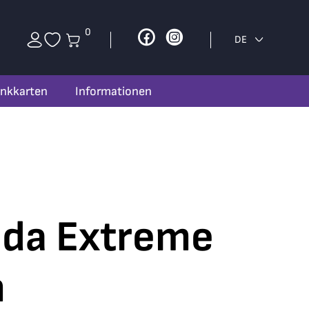
0
Facebook
Instagram
DE
nkkarten
Informationen
eda Extreme
m