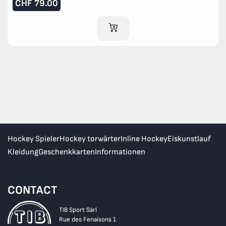
CHF
79.00
IM WARENKORB
Hockey Spieler
Hockey torwärter
Inline Hockey
Eiskunstlauf
Kleidung
Geschenkkarten
Informationen
CONTACT
TIB Sport Sàrl
Rue des Fenaisons 1