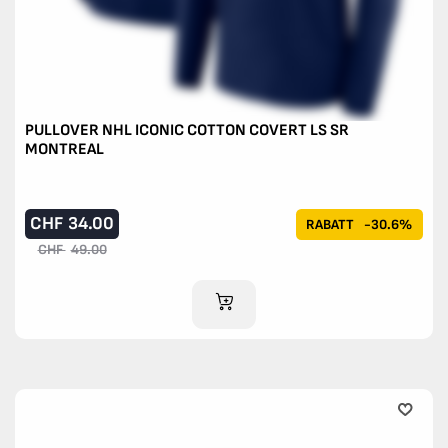
PULLOVER NHL ICONIC COTTON COVERT LS SR
MONTREAL
CHF
34.00
RABATT
-30.6%
CHF
49.00
IM WARENKORB