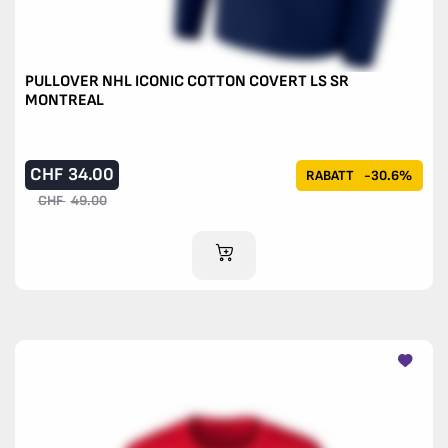
PULLOVER NHL ICONIC COTTON COVERT LS SR
MONTREAL
CHF
34.00
RABATT
-30.6%
CHF
49.00
IM WARENKORB