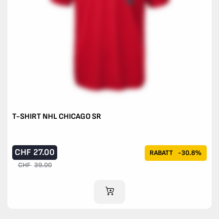
T-SHIRT NHL CHICAGO SR
CHF
27.00
RABATT
-30.8%
CHF
39.00
IM WARENKORB