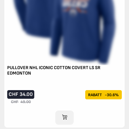
PULLOVER NHL ICONIC COTTON COVERT LS SR
EDMONTON
CHF
34.00
RABATT
-30.6%
CHF
49.00
IM WARENKORB