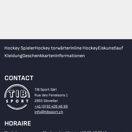
Hockey Spieler
Hockey torwärter
Inline Hockey
Eiskunstlauf
Kleidung
Geschenkkarten
Informationen
CONTACT
TIB Sport Sàrl
Rue des Fenaisons 1
2855 Glovelier
+41 (0)32 426 46 96
info@tibsport.ch
HORAIRE