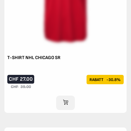
T-SHIRT NHL CHICAGO SR
CHF
27.00
RABATT
-30.8%
CHF
39.00
IM WARENKORB