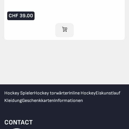
CHF
39.00
IM WARENKORB
Hockey Spieler
Hockey torwärter
Inline Hockey
Eiskunstlauf
Kleidung
Geschenkkarten
Informationen
CONTACT