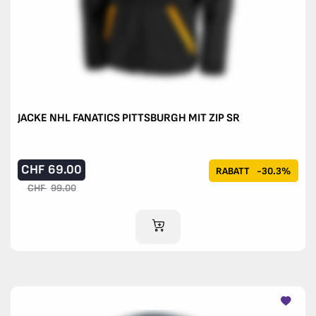
JACKE NHL FANATICS PITTSBURGH MIT ZIP SR
CHF
69.00
RABATT
-30.3%
CHF
99.00
IM WARENKORB