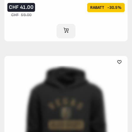
CHF
41.00
RABATT
-30.5%
CHF
59.00
IM WARENKORB