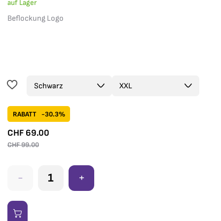
auf Lager
Beflockung Logo
RABATT
-30.3%
CHF
69.00
CHF
99.00
-
+