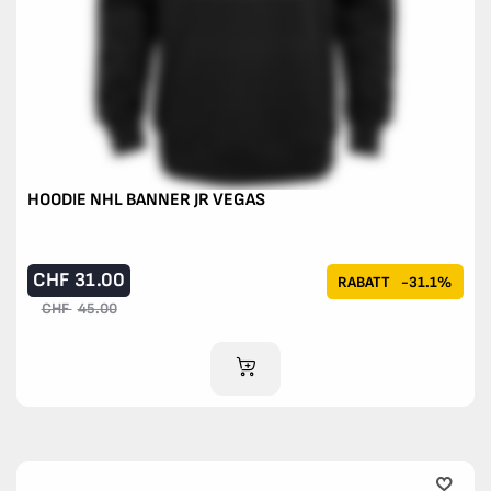
HOODIE NHL BANNER JR VEGAS
CHF
31.00
RABATT
-31.1%
CHF
45.00
IM WARENKORB