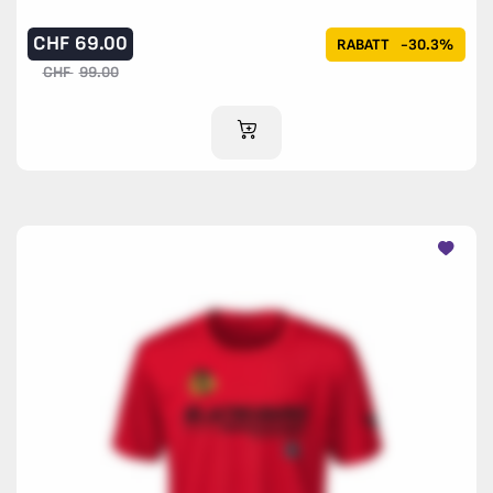
CHF
69.00
RABATT
-30.3%
CHF
99.00
IM WARENKORB