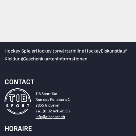
Hockey Spieler
Hockey torwärter
Inline Hockey
Eiskunstlauf
Kleidung
Geschenkkarten
Informationen
CONTACT
TIB Sport Sàrl
Rue des Fenaisons 1
2855 Glovelier
+41 (0)32 426 46 96
info@tibsport.ch
HORAIRE