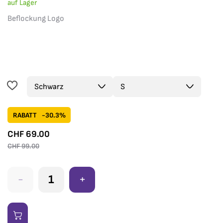
auf Lager
Beflockung Logo
RABATT
-30.3%
CHF
69.00
CHF
99.00
-
+