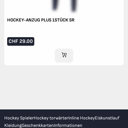
HOCKEY-ANZUG PLUS 1STÜCK SR
CHF
29.00
IM WARENKORB
Hockey Spieler
Hockey torwärter
Inline Hockey
Eiskunstlauf
Kleidung
Geschenkkarten
Informationen