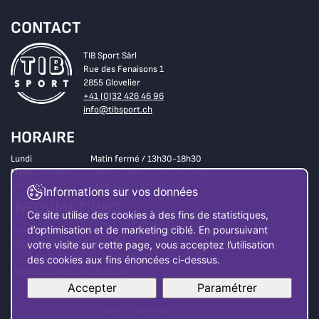
CONTACT
TIB Sport Sàrl
Rue des Fenaisons 1
2855 Glovelier
+41 (0)32 426 46 96
info@tibsport.ch
HORAIRE
Lundi
Matin fermé / 13h30-18h30
Mardi à vendredi
8h30 – 12h00 / 13h30-18h30
Samedi
8h30 – 16h00 Non-stop
Informations sur vos données
INFORMATIONS
Ce site utilise des cookies à des fins de statistiques,
Magasin
d’optimisation et de marketing ciblé. En poursuivant
Règlement matériel d’occasion
votre visite sur cette page, vous acceptez l’utilisation
Location matériel
des cookies aux fins énoncées ci-dessus.
Conditions générale de vente
Accepter
Paramétrer
© 2026 Tib Sport - Tous droits réservés
En savoir plus