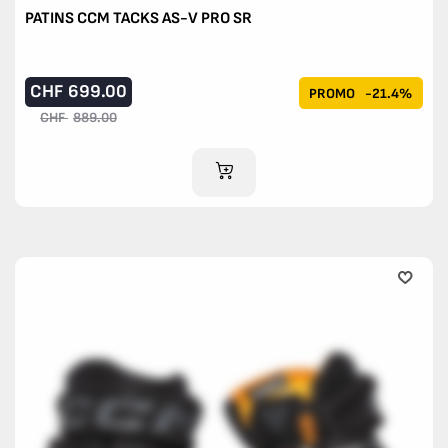
PATINS CCM TACKS AS-V PRO SR
CHF
699.00
PROMO
-21.4%
CHF
889.00
AJOUTER AU PANIER