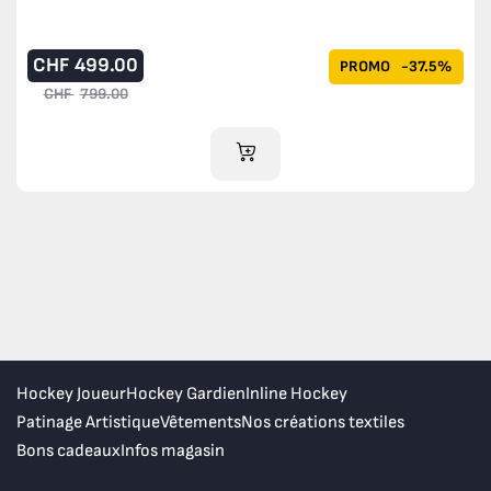
CHF
499.00
PROMO
-37.5%
CHF
799.00
AJOUTER AU PANIER
Hockey Joueur
Hockey Gardien
Inline Hockey
Patinage Artistique
Vêtements
Nos créations textiles
Bons cadeaux
Infos magasin