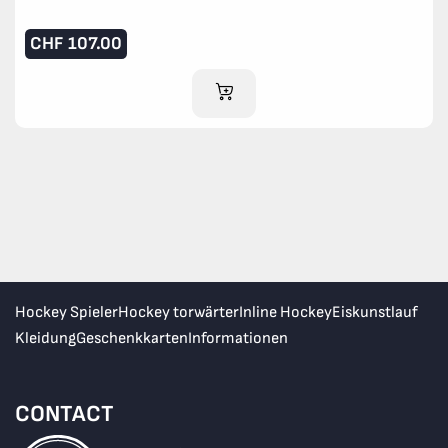
CHF
107.00
IM WARENKORB
Hockey Spieler
Hockey torwärter
Inline Hockey
Eiskunstlauf
Kleidung
Geschenkkarten
Informationen
CONTACT