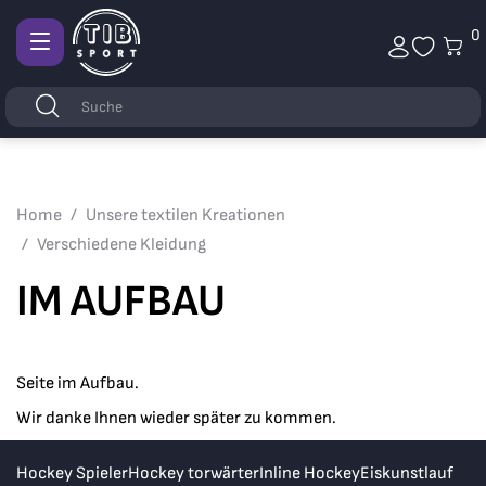
0
Afficher
la
Stichwörter
Suchen
navigation
Home
Unsere textilen Kreationen
Verschiedene Kleidung
IM AUFBAU
Seite im Aufbau.
Wir danke Ihnen wieder später zu kommen.
Hockey Spieler
Hockey torwärter
Inline Hockey
Eiskunstlauf