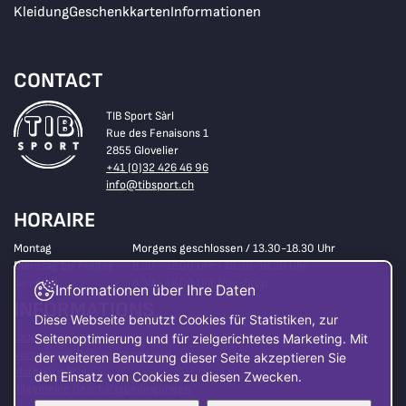
Kleidung
Geschenkkarten
Informationen
CONTACT
TIB Sport Sàrl
Rue des Fenaisons 1
2855 Glovelier
+41 (0)32 426 46 96
info@tibsport.ch
HORAIRE
Montag
Morgens geschlossen / 13.30-18.30 Uhr
Dienstag bis Freitag
8.30 - 12.00 Uhr / 13.30-18.30 Uhr
Samstag
8.30 - 16.00 Uhr Non-Stop
Informationen über Ihre Daten
INFORMATIONS
Diese Webseite benutzt Cookies für Statistiken, zur
Laden
Seitenoptimierung und für zielgerichtetes Marketing. Mit
Verordnung Gebrauchtmaterial
der weiteren Benutzung dieser Seite akzeptieren Sie
Material mieten
den Einsatz von Cookies zu diesen Zwecken.
Allgemeine Geschäftsbedingungen