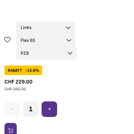
RABATT
-13.6%
CHF
229.00
CHF
265.00
-
+