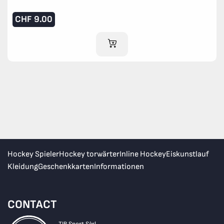
CHF
9.00
IM WARENKORB
Hockey Spieler
Hockey torwärter
Inline Hockey
Eiskunstlauf
Kleidung
Geschenkkarten
Informationen
CONTACT