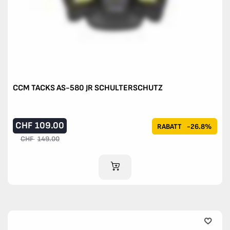
CCM TACKS AS-580 JR SCHULTERSCHUTZ
CHF
109.00
RABATT
-26.8%
CHF
149.00
IM WARENKORB