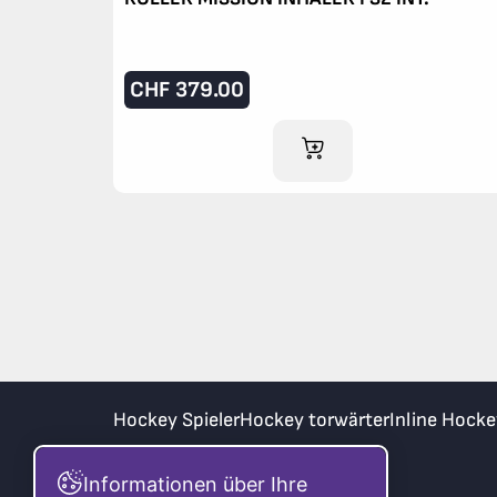
CHF
379.00
IM WARENKORB
Hockey Spieler
Hockey torwärter
Inline Hocke
Informationen über Ihre