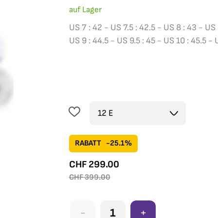
auf Lager
US 7 : 42 - US 7.5 : 42.5 - US 8 : 43 - US 
US 9 : 44.5 - US 9.5 : 45 - US 10 : 45.5 - 
RABATT
-25.1%
CHF
299.00
CHF
399.00
-
+