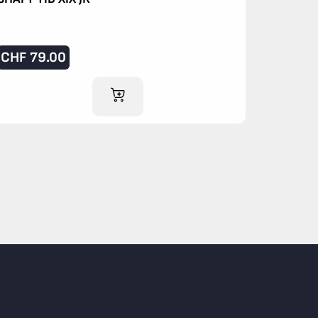
CHF
79.00
IM WARENKORB