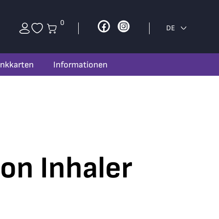
0
Facebook
Instagram
DE
nkkarten
Informationen
ion Inhaler