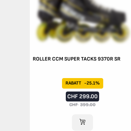
ROLLER CCM SUPER TACKS 9370R SR
RABATT
-25.1%
CHF
299.00
CHF
399.00
IM WARENKORB