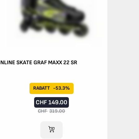
INLINE SKATE GRAF MAXX 22 SR
RABATT
-53.3%
CHF
149.00
CHF
319.00
IM WARENKORB