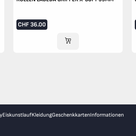
CHF
36.00
IM WARENKORB
y
Eiskunstlauf
Kleidung
Geschenkkarten
Informationen