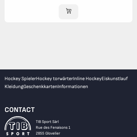
IM WARENKORB
Hockey Spieler
Hockey torwärter
Inline Hockey
Eiskunstlauf
Kleidung
Geschenkkarten
Informationen
CONTACT
TIB Sport Sàrl
Rue des Fenaisons 1
2855 Glovelier