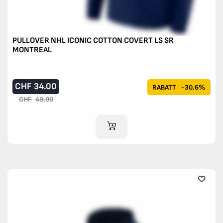
PULLOVER NHL ICONIC COTTON COVERT LS SR
MONTREAL
CHF
34.00
RABATT
-30.6%
CHF
49.00
IM WARENKORB