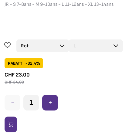
JR - S 7-8ans - M 9-10ans - L 11-12ans - XL 13-14ans
RABATT
-32.4%
CHF
23.00
CHF
34.00
-
+