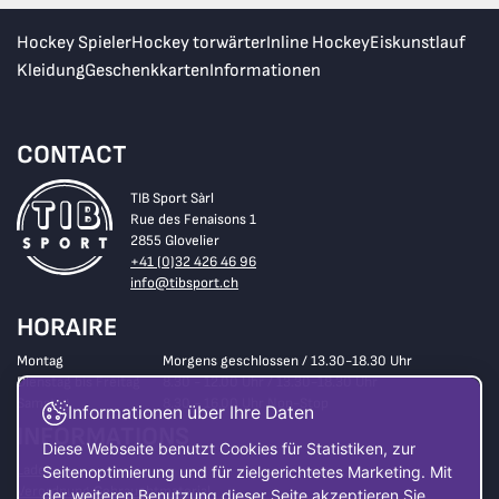
Hockey Spieler
Hockey torwärter
Inline Hockey
Eiskunstlauf
Kleidung
Geschenkkarten
Informationen
CONTACT
TIB Sport Sàrl
Rue des Fenaisons 1
2855 Glovelier
+41 (0)32 426 46 96
info@tibsport.ch
HORAIRE
Montag
Morgens geschlossen / 13.30-18.30 Uhr
Dienstag bis Freitag
8.30 - 12.00 Uhr / 13.30-18.30 Uhr
Samstag
8.30 - 16.00 Uhr Non-Stop
Informationen über Ihre Daten
INFORMATIONS
Diese Webseite benutzt Cookies für Statistiken, zur
Laden
Seitenoptimierung und für zielgerichtetes Marketing. Mit
Verordnung Gebrauchtmaterial
der weiteren Benutzung dieser Seite akzeptieren Sie