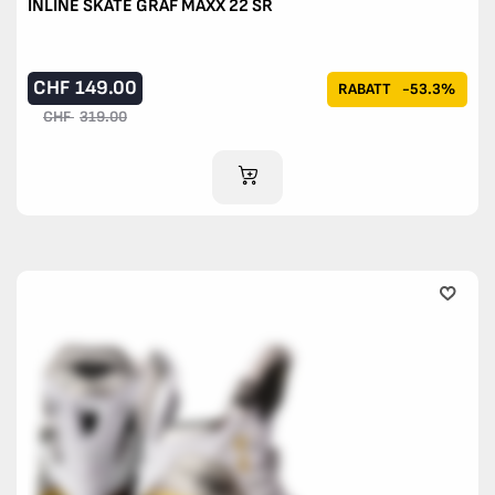
INLINE SKATE GRAF MAXX 22 SR
CHF
149.00
RABATT
-53.3%
CHF
319.00
IM WARENKORB