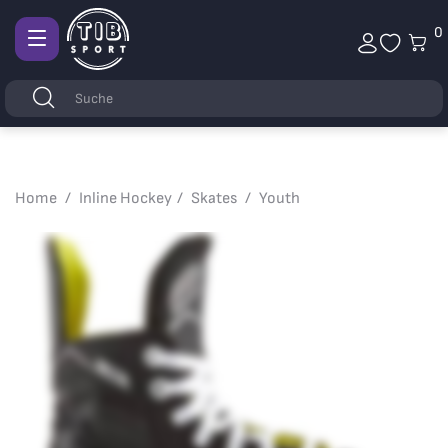
0
Afficher
la
Stichwörter
Suchen
navigation
Home
Inline Hockey
Skates
Youth