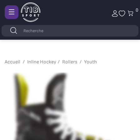
0
Afficher
la
Mots
Rechercher
navigation
clés
Accueil
Inline Hockey
Rollers
Youth