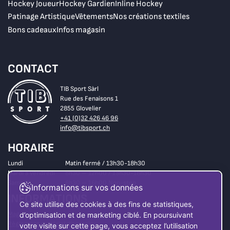
Hockey Joueur
Hockey Gardien
Inline Hockey
Patinage Artistique
Vêtements
Nos créations textiles
Bons cadeaux
Infos magasin
CONTACT
TIB Sport Sàrl
Rue des Fenaisons 1
2855 Glovelier
+41 (0)32 426 46 96
info@tibsport.ch
HORAIRE
Lundi
Matin fermé / 13h30-18h30
Mardi à vendredi
8h30 – 12h00 / 13h30-18h30
Samedi
8h30 – 16h00 Non-stop
Informations sur vos données
INFORMATIONS
Ce site utilise des cookies à des fins de statistiques,
Magasin
d’optimisation et de marketing ciblé. En poursuivant
Règlement matériel d’occasion
votre visite sur cette page, vous acceptez l’utilisation