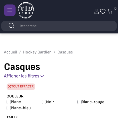
0
Afficher
la
Mots
Rechercher
navigation
clés
Accueil
Hockey Gardien
Casques
Casques
Afficher les filtres
TOUT EFFACER
COULEUR
Blanc
Noir
Blanc-rouge
Blanc-bleu
TAILLE