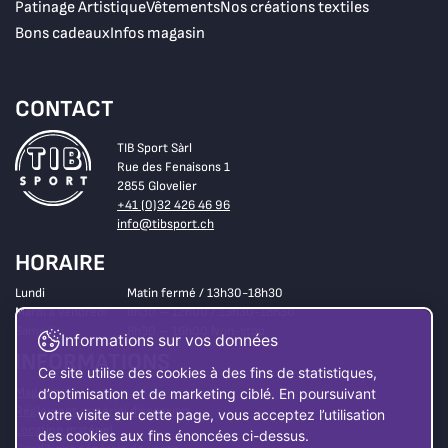
Patinage Artistique
Vêtements
Nos créations textiles
Bons cadeaux
Infos magasin
CONTACT
TIB Sport Sàrl
Rue des Fenaisons 1
2855 Glovelier
+41 (0)32 426 46 96
info@tibsport.ch
HORAIRE
Lundi
Matin fermé / 13h30-18h30
Mardi à vendredi
8h30 – 12h00 / 13h30-18h30
Samedi
8h30 – 16h00 Non-stop
Informations sur vos données
INFORMATIONS
Ce site utilise des cookies à des fins de statistiques,
Magasin
d’optimisation et de marketing ciblé. En poursuivant
Règlement matériel d’occasion
votre visite sur cette page, vous acceptez l’utilisation
Location matériel
des cookies aux fins énoncées ci-dessus.