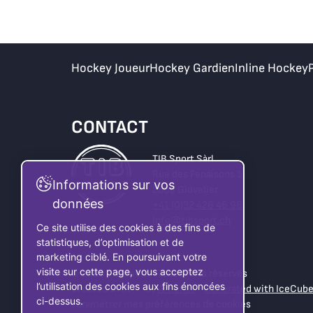
Hockey Joueur
Hockey Gardien
Inline Hockey
CONTACT
TIB Sport Sàrl
Rue des Fenaisons 1
Informations sur vos
2855 Glovelier
données
+41 (0)32 426 46 96
info@tibsport.ch
Ce site utilise des cookies à des fins de
statistiques, d’optimisation et de
marketing ciblé. En poursuivant votre
visite sur cette page, vous acceptez
© 2026 Tib Sport - Tous droits réservés
l’utilisation des cookies aux fins énoncées
Created with
by
Artionet
-
Generated with IceCub
ci-dessus.
Paramétrer mes préférences de cookies