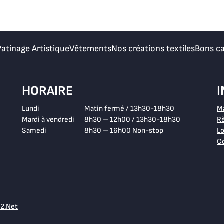
Patinage Artistique
Vêtements
Nos créations textiles
Bons c
HORAIRE
Lundi
Matin fermé / 13h30-18h30
M
Mardi à vendredi
8h30 – 12h00 / 13h30-18h30
Rè
Samedi
8h30 – 16h00 Non-stop
Lo
Co
e2.Net