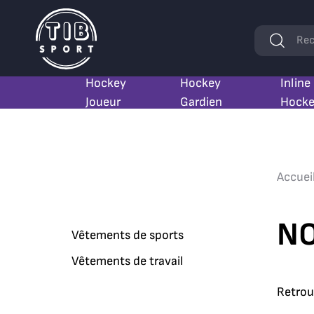
Mots
Rec
clés
Hockey
Hockey
Inline
Joueur
Gardien
Hock
Accuei
NO
Vêtements de sports
Vêtements de travail
Retrouv