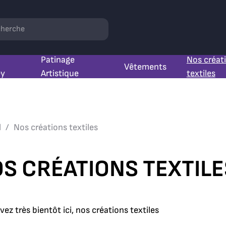
hercher
Patinage
Nos créat
Vêtements
ey
Artistique
textiles
l
Nos créations textiles
S CRÉATIONS TEXTILE
ez très bientôt ici, nos créations textiles