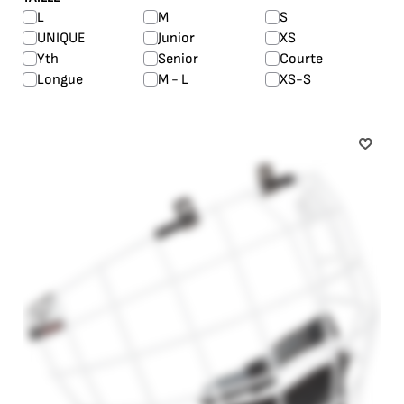
L
M
S
UNIQUE
Junior
XS
Yth
Senior
Courte
Longue
M - L
XS-S