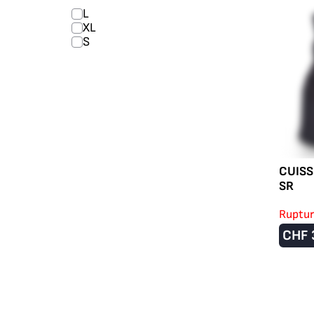
L
XL
S
CUISS
SR
Ruptur
CHF