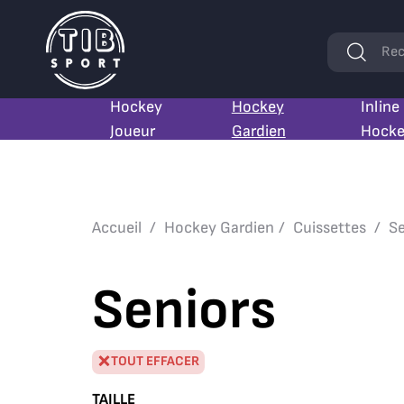
Mots
Rec
clés
Hockey
Hockey
Inline
Joueur
Gardien
Hock
Accueil
Hockey Gardien
Cuissettes
Se
Seniors
TOUT EFFACER
TAILLE