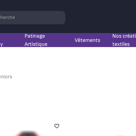
hercher
Patinage
Nos créat
Vêtements
ey
Artistique
textiles
niors