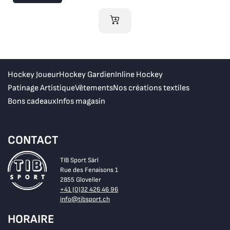
AJOUTER AU PANIER
Hockey Joueur
Hockey Gardien
Inline Hockey
Patinage Artistique
Vêtements
Nos créations textiles
Bons cadeaux
Infos magasin
CONTACT
TIB Sport Sàrl
Rue des Fenaisons 1
2855 Glovelier
+41 (0)32 426 46 96
info@tibsport.ch
HORAIRE